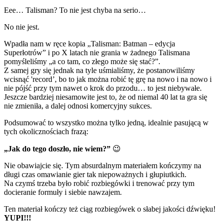
Eee… Talisman? To nie jest chyba na serio…
No nie jest.
Wpadła nam w ręce kopia „Talisman: Batman – edycja
Superłotrów” i po X latach nie grania w żadnego Talismana
pomyśleliśmy „a co tam, co złego może się stać?”.
Z samej gry się jednak na tyle uśmialiśmy, że postanowiliśmy
wcisnąć 'record’, bo to jak można robić tę grę na nowo i na nowo i
nie pójść przy tym nawet o krok do przodu… to jest niebywałe.
Jeszcze bardziej niesamowite jest to, że od niemal 40 lat ta gra się
nie zmieniła, a dalej odnosi komercyjny sukces.
Podsumować to wszystko można tylko jedną, idealnie pasującą w
tych okolicznościach frazą:
„Jak do tego doszło, nie wiem?”
😉
Nie obawiajcie się. Tym absurdalnym materiałem kończymy na
długi czas omawianie gier tak niepoważnych i głupiutkich.
Na czymś trzeba było robić rozbiegówki i trenować przy tym
docieranie formuły i siebie nawzajem.
Ten materiał kończy też ciąg rozbiegówek o słabej jakości dźwięku!
YUPI!!!