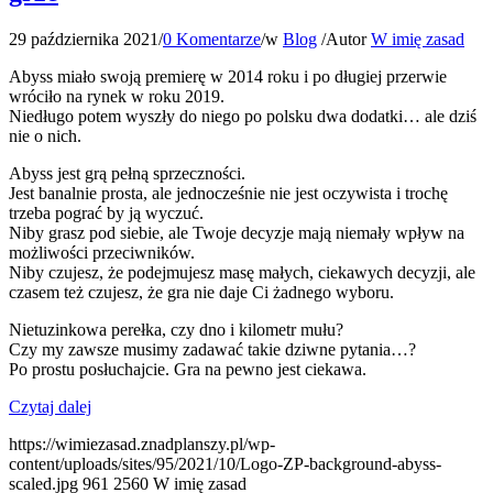
29 października 2021
/
0 Komentarze
/
w
Blog
/
Autor
W imię zasad
Abyss miało swoją premierę w 2014 roku i po długiej przerwie
wróciło na rynek w roku 2019.
Niedługo potem wyszły do niego po polsku dwa dodatki… ale dziś
nie o nich.
Abyss jest grą pełną sprzeczności.
Jest banalnie prosta, ale jednocześnie nie jest oczywista i trochę
trzeba pograć by ją wyczuć.
Niby grasz pod siebie, ale Twoje decyzje mają niemały wpływ na
możliwości przeciwników.
Niby czujesz, że podejmujesz masę małych, ciekawych decyzji, ale
czasem też czujesz, że gra nie daje Ci żadnego wyboru.
Nietuzinkowa perełka, czy dno i kilometr mułu?
Czy my zawsze musimy zadawać takie dziwne pytania…?
Po prostu posłuchajcie. Gra na pewno jest ciekawa.
Czytaj dalej
https://wimiezasad.znadplanszy.pl/wp-
content/uploads/sites/95/2021/10/Logo-ZP-background-abyss-
scaled.jpg
961
2560
W imię zasad