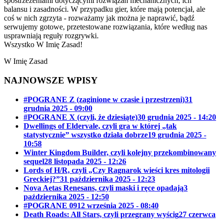
spostrzeżeniami dotyczącymi rozwiązań mechanicznych, ich
balansu i zasadności. W przypadku gier, które mają potencjał, ale
coś w nich zgrzyta - rozważamy jak można je naprawić, bądź
serwujemy gotowe, przetestowane rozwiązania, które według nas
usprawniają reguły rozgrywki.
Wszystko W Imię Zasad!
W Imię Zasad
NAJNOWSZE WPISY
#POGRANE Z (zaginione w czasie i przestrzeni)
31
grudnia 2025 - 09:00
#POGRANE X (czyli, że dziesiąte)
30 grudnia 2025 - 14:20
Dwellings of Eldervale, czyli gra w której „tak
statystycznie” wszystko działa dobrze
19 grudnia 2025 -
10:58
Winter Kingdom Builder, czyli kolejny przekombinowany
sequel
28 listopada 2025 - 12:26
Lords of H/R, czyli „Czy Ragnarok wieści kres mitologii
Greckiej?”
31 października 2025 - 12:23
Nova Aetas Renesans, czyli maski i ręce opadają
3
października 2025 - 12:50
#POGRANE 09
12 września 2025 - 08:40
Death Roads: All Stars, czyli przegrany wyścig
27 czerwca