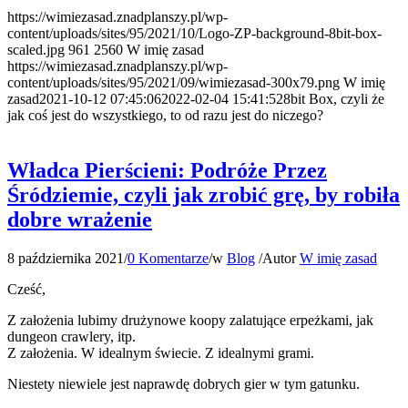
https://wimiezasad.znadplanszy.pl/wp-
content/uploads/sites/95/2021/10/Logo-ZP-background-8bit-box-
scaled.jpg
961
2560
W imię zasad
https://wimiezasad.znadplanszy.pl/wp-
content/uploads/sites/95/2021/09/wimiezasad-300x79.png
W imię
zasad
2021-10-12 07:45:06
2022-02-04 15:41:52
8bit Box, czyli że
jak coś jest do wszystkiego, to od razu jest do niczego?
Władca Pierścieni: Podróże Przez
Śródziemie, czyli jak zrobić grę, by robiła
dobre wrażenie
8 października 2021
/
0 Komentarze
/
w
Blog
/
Autor
W imię zasad
Cześć,
Z założenia lubimy drużynowe koopy zalatujące erpeżkami, jak
dungeon crawlery, itp.
Z założenia. W idealnym świecie. Z idealnymi grami.
Niestety niewiele jest naprawdę dobrych gier w tym gatunku.