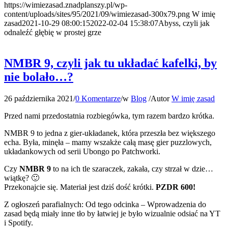
https://wimiezasad.znadplanszy.pl/wp-
content/uploads/sites/95/2021/09/wimiezasad-300x79.png
W imię
zasad
2021-10-29 08:00:15
2022-02-04 15:38:07
Abyss, czyli jak
odnaleźć głębię w prostej grze
NMBR 9, czyli jak tu układać kafelki, by
nie bolało…?
26 października 2021
/
0 Komentarze
/
w
Blog
/
Autor
W imię zasad
Przed nami przedostatnia rozbiegówka, tym razem bardzo krótka.
NMBR 9 to jedna z gier-układanek, która przeszła bez większego
echa. Była, minęła – mamy wszakże całą masę gier puzzlowych,
układankowych od serii Ubongo po Patchworki.
Czy
NMBR 9
to na ich tle szaraczek, zakała, czy strzał w dzie…
wiątkę? 🙂
Przekonajcie się. Materiał jest dziś dość krótki.
PZDR 600!
Z ogłoszeń parafialnych: Od tego odcinka – Wprowadzenia do
zasad będą miały inne tło by łatwiej je było wizualnie odsiać na YT
i Spotify.