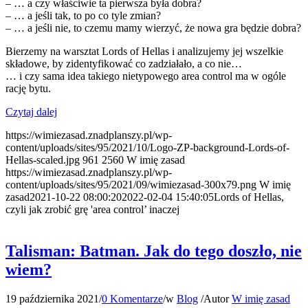
– … a czy właściwie ta pierwsza była dobra?
– … a jeśli tak, to po co tyle zmian?
– … a jeśli nie, to czemu mamy wierzyć, że nowa gra będzie dobra?
Bierzemy na warsztat Lords of Hellas i analizujemy jej wszelkie
składowe, by zidentyfikować co zadziałało, a co nie…
… i czy sama idea takiego nietypowego area control ma w ogóle
rację bytu.
Czytaj dalej
https://wimiezasad.znadplanszy.pl/wp-
content/uploads/sites/95/2021/10/Logo-ZP-background-Lords-of-
Hellas-scaled.jpg
961
2560
W imię zasad
https://wimiezasad.znadplanszy.pl/wp-
content/uploads/sites/95/2021/09/wimiezasad-300x79.png
W imię
zasad
2021-10-22 08:00:20
2022-02-04 15:40:05
Lords of Hellas,
czyli jak zrobić grę 'area control’ inaczej
Talisman: Batman. Jak do tego doszło, nie
wiem?
19 października 2021
/
0 Komentarze
/
w
Blog
/
Autor
W imię zasad