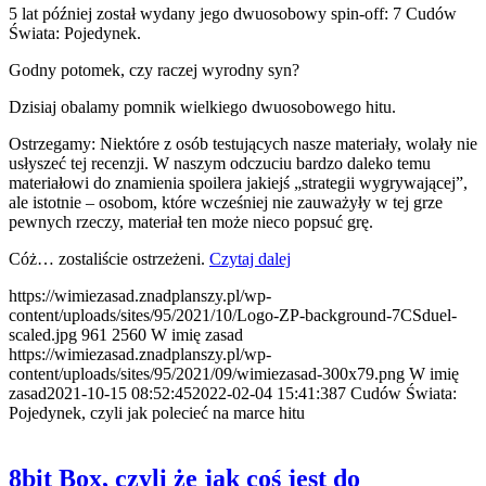
5 lat później został wydany jego dwuosobowy spin-off: 7 Cudów
Świata: Pojedynek.
Godny potomek, czy raczej wyrodny syn?
Dzisiaj obalamy pomnik wielkiego dwuosobowego hitu.
Ostrzegamy: Niektóre z osób testujących nasze materiały, wolały nie
usłyszeć tej recenzji. W naszym odczuciu bardzo daleko temu
materiałowi do znamienia spoilera jakiejś „strategii wygrywającej”,
ale istotnie – osobom, które wcześniej nie zauważyły w tej grze
pewnych rzeczy, materiał ten może nieco popsuć grę.
Cóż… zostaliście ostrzeżeni.
Czytaj dalej
https://wimiezasad.znadplanszy.pl/wp-
content/uploads/sites/95/2021/10/Logo-ZP-background-7CSduel-
scaled.jpg
961
2560
W imię zasad
https://wimiezasad.znadplanszy.pl/wp-
content/uploads/sites/95/2021/09/wimiezasad-300x79.png
W imię
zasad
2021-10-15 08:52:45
2022-02-04 15:41:38
7 Cudów Świata:
Pojedynek, czyli jak polecieć na marce hitu
8bit Box, czyli że jak coś jest do