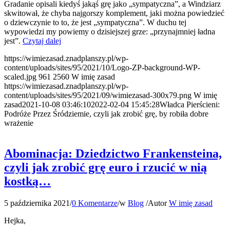
Gradanie opisali kiedyś jakąś grę jako „sympatyczna”, a Windziarz
skwitował, że chyba najgorszy komplement, jaki można powiedzieć
o dziewczynie to to, że jest „sympatyczna”. W duchu tej
wypowiedzi my powiemy o dzisiejszej grze: „przynajmniej ładna
jest”.
Czytaj dalej
https://wimiezasad.znadplanszy.pl/wp-
content/uploads/sites/95/2021/10/Logo-ZP-background-WP-
scaled.jpg
961
2560
W imię zasad
https://wimiezasad.znadplanszy.pl/wp-
content/uploads/sites/95/2021/09/wimiezasad-300x79.png
W imię
zasad
2021-10-08 03:46:10
2022-02-04 15:45:28
Władca Pierścieni:
Podróże Przez Śródziemie, czyli jak zrobić grę, by robiła dobre
wrażenie
Abominacja: Dziedzictwo Frankensteina,
czyli jak zrobić grę euro i rzucić w nią
kostką…
5 października 2021
/
0 Komentarze
/
w
Blog
/
Autor
W imię zasad
Hejka,