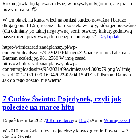
Rozbiegówki będą jeszcze dwie, w przyszłym tygodniu, ale już na
nowym majku 😉
W ten piątek na kanał wleci natomiast bardzo poważna i bardzo
długa (ponad 1,5h) recenzja bardzo ciekawej gry, która jednocześnie
(dla odmiany po takiej negatywnej serii) otworzy kilkutygodniową
passę raczej pozytywnych recenzji i „polecajek”.
Czytaj dalej
https://wimiezasad.znadplanszy.pl/wp-
content/uploads/sites/95/2021/10/Logo-ZP-background-Talisman-
Batman-scaled.jpg
961
2560
W imię zasad
https://wimiezasad.znadplanszy.pl/wp-
content/uploads/sites/95/2021/09/wimiezasad-300x79.png
W imię
zasad
2021-10-19 09:16:34
2022-02-04 15:41:13
Talisman: Batman.
Jak do tego doszło, nie wiem?
7 Cudów Świata: Pojedynek, czyli jak
polecieć na marce hitu
15 października 2021
/
0 Komentarze
/
w
Blog
/
Autor
W imię zasad
W 2010 roku świat ujrzał największy klasyk gier draftowych – 7
Cudów Świata.