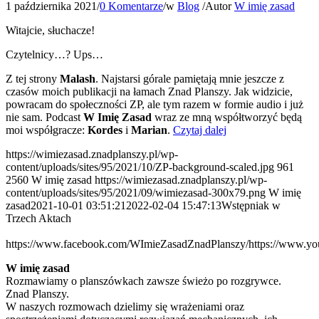
1 października 2021
/
0 Komentarze
/
w
Blog
/
Autor
W imię zasad
Witajcie, słuchacze!
Czytelnicy…? Ups…
Z tej strony
Malash
. Najstarsi górale pamiętają mnie jeszcze z
czasów moich publikacji na łamach Znad Planszy. Jak widzicie,
powracam do społeczności ZP, ale tym razem w formie audio i już
nie sam. Podcast
W Imię Zasad
wraz ze mną współtworzyć będą
moi współgracze:
Kordes
i
Marian
.
Czytaj dalej
https://wimiezasad.znadplanszy.pl/wp-
content/uploads/sites/95/2021/10/ZP-background-scaled.jpg
961
2560
W imię zasad
https://wimiezasad.znadplanszy.pl/wp-
content/uploads/sites/95/2021/09/wimiezasad-300x79.png
W imię
zasad
2021-10-01 03:51:21
2022-02-04 15:47:13
Wstępniak w
Trzech Aktach
https://www.facebook.com/WImieZasadZnadPlanszy/
https://www.
W imię zasad
Rozmawiamy o planszówkach zawsze świeżo po rozgrywce.
Znad Planszy.
W naszych rozmowach dzielimy się wrażeniami oraz