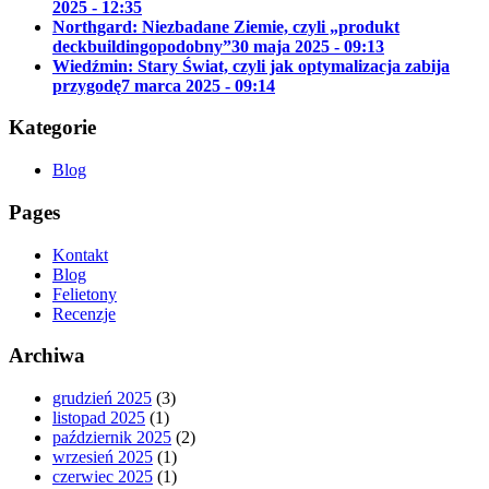
2025 - 12:35
Northgard: Niezbadane Ziemie, czyli „produkt
deckbuildingopodobny”
30 maja 2025 - 09:13
Wiedźmin: Stary Świat, czyli jak optymalizacja zabija
przygodę
7 marca 2025 - 09:14
Kategorie
Blog
Pages
Kontakt
Blog
Felietony
Recenzje
Archiwa
grudzień 2025
(3)
listopad 2025
(1)
październik 2025
(2)
wrzesień 2025
(1)
czerwiec 2025
(1)