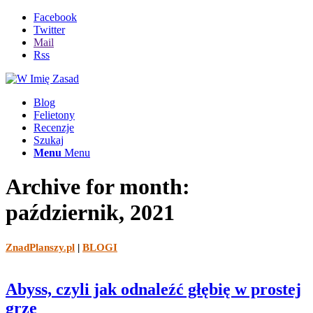
Facebook
Twitter
Mail
Rss
Blog
Felietony
Recenzje
Szukaj
Menu
Menu
Archive for month:
październik, 2021
ZnadPlanszy.pl
|
BLOGI
Abyss, czyli jak odnaleźć głębię w prostej
grze