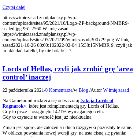
Czytaj dalej
https://wimiezasad.znadplanszy.pl/wp-
content/uploads/sites/95/2021/10/Logo-ZP-background-NMBR9-
scaled.jpg
961
2560
W imię zasad
https://wimiezasad.znadplanszy.pl/wp-
content/uploads/sites/95/2021/09/wimiezasad-300x79.png
W imię
zasad
2021-10-26 08:00:10
2022-02-04 15:38:15
NMBR 9, czyli jak
tu układać kafelki, by nie bolało…?
Lords of Hellas, czyli jak zrobić grę 'area
control’ inaczej
22 października 2021
/
0 Komentarze
/
w
Blog
/
Autor
W imię zasad
Na Gamefound rozkręca się od wczoraj
>akcja Lords of
Ragnarok<
, które jest reimplementacją gry Lords of Hellas.
Gdy to piszę – osiągnięto 1421% wymaganego celu.
Gdy to czytacie ta wartość jest już nieaktualna.
Zmian jest sporo, ale założenia i duch rozgrywki pozostały te same.
W obliczu powstania nowej wersji gry, na usta cisną się pytania: