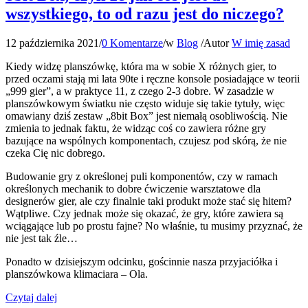
wszystkiego, to od razu jest do niczego?
12 października 2021
/
0 Komentarze
/
w
Blog
/
Autor
W imię zasad
Kiedy widzę planszówkę, która ma w sobie X różnych gier, to
przed oczami stają mi lata 90te i ręczne konsole posiadające w teorii
„999 gier”, a w praktyce 11, z czego 2-3 dobre. W zasadzie w
planszówkowym światku nie często widuje się takie tytuły, więc
omawiany dziś zestaw „8bit Box” jest niemałą osobliwością. Nie
zmienia to jednak faktu, że widząc coś co zawiera różne gry
bazujące na wspólnych komponentach, czujesz pod skórą, że nie
czeka Cię nic dobrego.
Budowanie gry z określonej puli komponentów, czy w ramach
określonych mechanik to dobre ćwiczenie warsztatowe dla
designerów gier, ale czy finalnie taki produkt może stać się hitem?
Wątpliwe. Czy jednak może się okazać, że gry, które zawiera są
wciągające lub po prostu fajne? No właśnie, tu musimy przyznać, że
nie jest tak źle…
Ponadto w dzisiejszym odcinku, gościnnie nasza przyjaciółka i
planszówkowa klimaciara – Ola.
Czytaj dalej