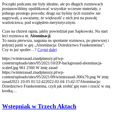
Początki podcastu nie były idealne, ale po długich rozmowach
postanowiliśmy opublikować wszystkie wczesne materiały, z
jednego prostego powodu: drugi raz byśmy tych rozmów nie
nagrywali, a uważamy, że większość z nich jest na prawdę
wartościowa, pod względem merytorycznym.
Czas na chrzest ognia, jakby powiedział pan Sapkowski. Na start
leci rozmowa nt.
Abominacji
.
To nasza pierwsza, nagrana na spontanie rozmowa, po pierwszej i
jedynej partii w grę „Abominacja: Dziedzictwo Frankensteina”.
Czy to już spoiler…?
Czytaj dalej
https://wimiezasad.znadplanszy.pl/wp-
content/uploads/sites/95/2021/10/ZP-background-abominacja-
scaled.jpg
961
2560
W imię zasad
https://wimiezasad.znadplanszy.pl/wp-
content/uploads/sites/95/2021/09/wimiezasad-300x79.png
W imię
zasad
2021-10-05 01:52:42
2022-02-04 15:42:37
Abominacja:
Dziedzictwo Frankensteina, czyli jak zrobić grę euro i rzucić w nią
kostką…
Wstępniak w Trzech Aktach