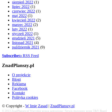
sierpień 2022
(1)
lipiec 2022
(1)
czerwiec 2022
(1)
maj 2022
(1)
kwiecień 2022
(2)
marzec 2022
(2)
luty 2022
(1)
styczeń 2022
(1)
grudzień 2021
(5)
listopad 2021
(4)
październik 2021
(9)
Subscribe
to RSS Feed
ZnadPlanszy.pl
O projekcie
Blogi
Reklama
Facebook
Kontakt
Polityka cookies
© Copyright -
W Imię Zasad
|
ZnadPlanszy.pl
© 2013
ZnadPlanszy.pl
Wszystkie prawa zastrzeżone | Serwis stworzony przez T&Y Board