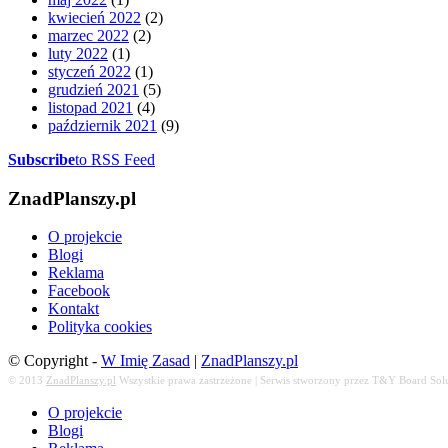
kwiecień 2022
(2)
marzec 2022
(2)
luty 2022
(1)
styczeń 2022
(1)
grudzień 2021
(5)
listopad 2021
(4)
październik 2021
(9)
Subscribe
to RSS Feed
ZnadPlanszy.pl
O projekcie
Blogi
Reklama
Facebook
Kontakt
Polityka cookies
© Copyright -
W Imię Zasad
|
ZnadPlanszy.pl
© 2013
ZnadPlanszy.pl
Wszystkie prawa zastrzeżone | Serwis stworzony przez T&Y Board Sol
O projekcie
Blogi