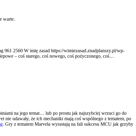
e warte.
pg
961
2560
W imię zasad
https://wimiezasad.znadplanszy.pl/wp-
klepowe – coś starego, coś nowego, coś pożyczonego, coś…
iniami na jego temat… lub po prostu jak najszybciej wrzuci go do
wet nie udawały, że ich mechaniki mają coś wspólnego z tematem, po
ne
. Gry z tematem Marvela wyrastają na fali sukcesu MCU jak grzyby