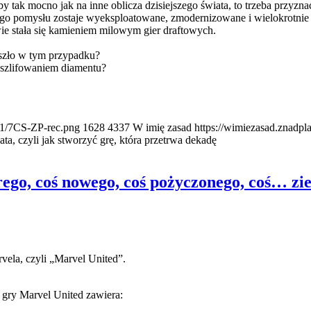
tak mocno jak na inne oblicza dzisiejszego świata, to trzeba przyznać
ego pomysłu zostaje wyeksploatowane, zmodernizowane i wielokrotnie
e stała się kamieniem milowym gier draftowych.
yszło w tym przypadku?
oszlifowaniem diamentu?
/11/7CS-ZP-rec.png
1628
4337
W imię zasad
https://wimiezasad.znadpl
a, czyli jak stworzyć grę, która przetrwa dekadę
rego, coś nowego, coś pożyczonego, coś… zi
vela, czyli „Marvel United”.
 gry Marvel United zawiera: