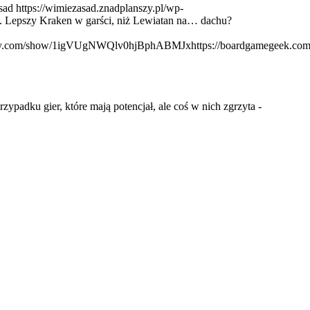
sad
https://wimiezasad.znadplanszy.pl/wp-
. Lepszy Kraken w garści, niż Lewiatan na… dachu?
otify.com/show/1igVUgNWQlv0hjBphABMJx
https://boardgamegeek.com
padku gier, które mają potencjał, ale coś w nich zgrzyta -