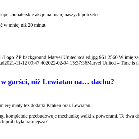
uper-bohaterskie akcje na miarę naszych potrzeb?
ć w mniej niż 20 minut.
1/11/Logo-ZP-background-Marvel-United-scaled.jpg
961
2560
W imię za
ad
2021-11-12 09:47:40
2022-02-04 15:37:36
Marvel United – Time is n
 w garści, niż Lewiatan na… dachu?
ierę miały też dodatki Kraken oraz Lewiatan.
gi kompletnie przebudowuje mechanikę walki z potworami. Te dwa dodat
 prób była trafniejsza?