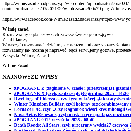
https://wimiezasad.znadplanszy.pl/wp-content/uploads/sites/95/202
content/uploads/sites/95/2021/09/wimiezasad-300x79.png
W imię zas
https://www.facebook.com/WImieZasadZnadPlanszy/
https://www.
W imię zasad
Rozmawiamy o planszówkach zawsze świeżo po rozgrywce.
Znad Planszy.
W naszych rozmowach dzielimy się wrażeniami oraz spostrzeżeniami d
rozważamy jak można je naprawić, bądź serwujemy gotowe, przetesto
Wszystko W Imię Zasad!
W Imię Zasad
NAJNOWSZE WPISY
#POGRANE Z (zaginione w czasie i przestrzeni)
31 grudnia
#POGRANE X (czyli, że dziesiąte)
30 grudnia 2025 - 14:20
Dwellings of Eldervale, czyli gra w której „tak statystyczn
Winter Kingdom Builder, czyli kolejny przekombinowany 
Lords of H/R, czyli „Czy Ragnarok wieści kres mitologii G
Nova Aetas Renesans, czyli maski i ręce opadają
3 paździer
#POGRANE 09
12 września 2025 - 08:40
Death Roads: All Stars, czyli przegrany wyścig
27 czerwca 2
Northgard: Niezbadane Ziemie, czyli „produkt deckbuild