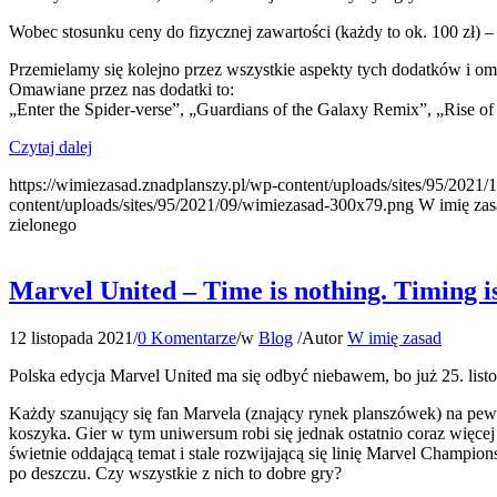
Wobec stosunku ceny do fizycznej zawartości (każdy to ok. 100 zł) 
Przemielamy się kolejno przez wszystkie aspekty tych dodatków i om
Omawiane przez nas dodatki to:
„Enter the Spider-verse”, „Guardians of the Galaxy Remix”, „Rise of
Czytaj dalej
https://wimiezasad.znadplanszy.pl/wp-content/uploads/sites/95/2021
content/uploads/sites/95/2021/09/wimiezasad-300x79.png
W imię zas
zielonego
Marvel United – Time is nothing. Timing i
12 listopada 2021
/
0 Komentarze
/
w
Blog
/
Autor
W imię zasad
Polska edycja Marvel United ma się odbyć niebawem, bo już 25. list
Każdy szanujący się fan Marvela (znający rynek planszówek) na pewn
koszyka. Gier w tym uniwersum robi się jednak ostatnio coraz więce
świetnie oddającą temat i stale rozwijającą się linię Marvel Champio
po deszczu. Czy wszystkie z nich to dobre gry?