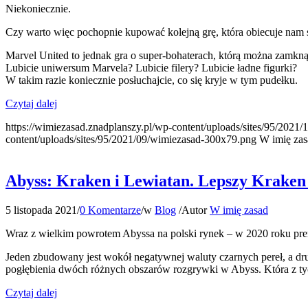
Niekoniecznie.
Czy warto więc pochopnie kupować kolejną grę, która obiecuje nam s
Marvel United to jednak gra o super-bohaterach, którą można zamkną
Lubicie uniwersum Marvela? Lubicie filery? Lubicie ładne figurki?
W takim razie koniecznie posłuchajcie, co się kryje w tym pudełku.
Czytaj dalej
https://wimiezasad.znadplanszy.pl/wp-content/uploads/sites/95/202
content/uploads/sites/95/2021/09/wimiezasad-300x79.png
W imię zas
Abyss: Kraken i Lewiatan. Lepszy Kraken
5 listopada 2021
/
0 Komentarze
/
w
Blog
/
Autor
W imię zasad
Wraz z wielkim powrotem Abyssa na polski rynek – w 2020 roku prem
Jeden zbudowany jest wokół negatywnej waluty czarnych pereł, a dru
pogłębienia dwóch różnych obszarów rozgrywki w Abyss. Która z tych
Czytaj dalej