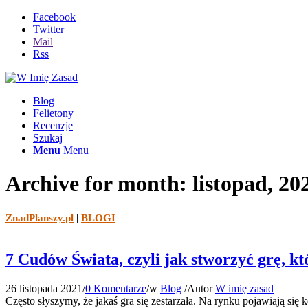
Facebook
Twitter
Mail
Rss
Blog
Felietony
Recenzje
Szukaj
Menu
Menu
Archive for month: listopad, 20
ZnadPlanszy.pl
|
BLOGI
7 Cudów Świata, czyli jak stworzyć grę, k
26 listopada 2021
/
0 Komentarze
/
w
Blog
/
Autor
W imię zasad
Często słyszymy, że jakaś gra się zestarzała. Na rynku pojawiają si