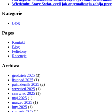
Wiedźmin: Stary Świat, czyli jak optymalizacja zabija prz
Kategorie
Blog
Pages
Kontakt
Blog
Felietony
Recenzje
Archiwa
grudzień 2025
(3)
listopad 2025
(1)
październik 2025
(2)
wrzesień 2025
(1)
czerwiec 2025
(1)
maj 2025
(1)
marzec 2025
(1)
luty 2025
(1)
styczeń 2025
(1)