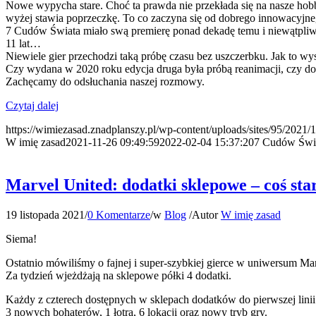
Nowe wypycha stare. Choć ta prawda nie przekłada się na nasze hobby 
wyżej stawia poprzeczkę. To co zaczyna się od dobrego innowacyjn
7 Cudów Świata miało swą premierę ponad dekadę temu i niewątpliwi
11 lat…
Niewiele gier przechodzi taką próbę czasu bez uszczerbku. Jak to w
Czy wydana w 2020 roku edycja druga była próbą reanimacji, czy d
Zachęcamy do odsłuchania naszej rozmowy.
Czytaj dalej
https://wimiezasad.znadplanszy.pl/wp-content/uploads/sites/95/2021
W imię zasad
2021-11-26 09:49:59
2022-02-04 15:37:20
7 Cudów Świat
Marvel United: dodatki sklepowe – coś sta
19 listopada 2021
/
0 Komentarze
/
w
Blog
/
Autor
W imię zasad
Siema!
Ostatnio mówiliśmy o fajnej i super-szybkiej gierce w uniwersum Mar
Za tydzień wjeżdżają na sklepowe półki 4 dodatki.
Każdy z czterech dostępnych w sklepach dodatków do pierwszej linii
3 nowych bohaterów, 1 łotra, 6 lokacji oraz nowy tryb gry.