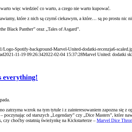
– warto więc wiedzieć co warto, a czego nie warto kupować.
awiamy, które z nich są czymś ciekawym, a które… są po prostu nic ni
 the Black Panther” oraz „Tales of Asgard”.
/11/Logo-Spotify-background-Marvel-United-dodatki-recenzja6-scaled.j
ad
2021-11-19 09:26:34
2022-02-04 15:37:28
Marvel United: dodatki s
s everything!
opada.
o zatrzyma wzrok na tym tytule i z zainteresowaniem zapozna się z op
j – poczynając od starszych „Legendary” czy „Dice Masters”, które na
ns, czy choćby ostatnią świeżynkę na Kickstarterze –
Marvel Dice Thro