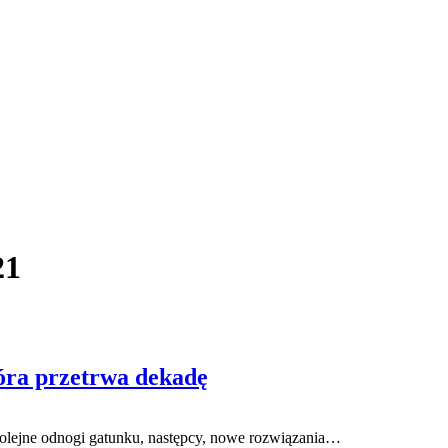
21
tóra przetrwa dekadę
ę kolejne odnogi gatunku, następcy, nowe rozwiązania…