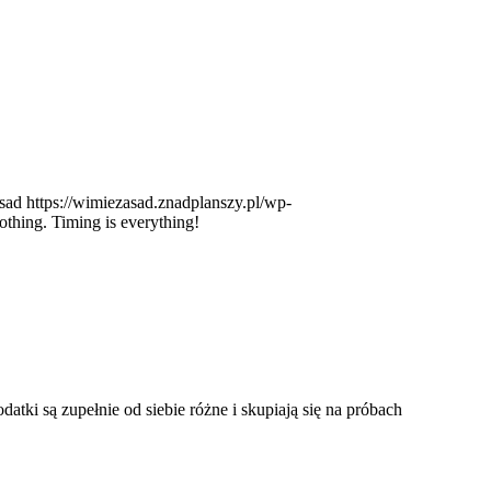
sad
https://wimiezasad.znadplanszy.pl/wp-
othing. Timing is everything!
ki są zupełnie od siebie różne i skupiają się na próbach