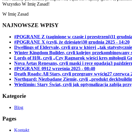
Wszystko W Imię Zasad!
W Imię Zasad
NAJNOWSZE WPISY
#POGRANE Z (zaginione w czasie i przestrzeni)
31 grudnia
#POGRANE X (czyli, że dziesiąte)
30 grudnia 2025 - 14:20
Dwellings of Eldervale, czyli gra w której „tak statystyczn
Winter Kingdom Builder, czyli kolejny przekombinowany 
Lords of H/R, czyli „Czy Ragnarok wieści kres mitologii G
Nova Aetas Renesans, czyli maski i ręce opadają
3 paździer
#POGRANE 09
12 września 2025 - 08:40
Death Roads: All Stars, czyli przegrany wyścig
27 czerwca 2
Northgard: Niezbadane Ziemie, czyli „produkt deckbuild
Wiedźmin: Stary Świat, czyli jak optymalizacja zabija prz
Kategorie
Blog
Pages
Kontakt