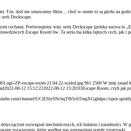
r. Tzn. dziś nie omawiamy filera… choć w sumie to są gierki na godzink
 serii Deckscape.
różnymi cechami. Porównujemy więc serię Deckscape (polska nazwa to „
rawdziwych Escape Room’ów. Ta seria ma kilka fajnych cech, jak i 
/08/Logo-ZP-escape-room-21.04.22-scaled.jpg
961
2560
W imię zasad
h
ad
2022-08-12 15:12:22
2022-08-12 15:20:03
Escape Room, czyli jak prz
youtube.com/channel/UCiEStySNchqTfb5chTmqXGg
https://open.sp
otyczącymi rozwiązań mechanicznych, ich balansu i zasadności. W przy
wane rozwiązania, które według nas usprawniają reguły rozgrywki.