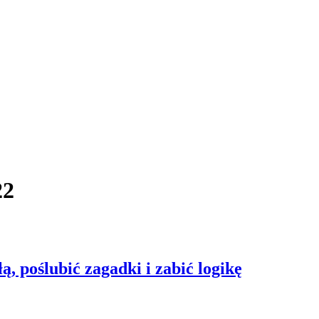
22
ą, poślubić zagadki i zabić logikę