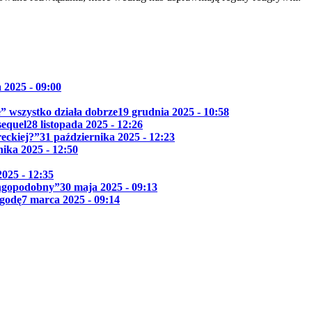
 2025 - 09:00
ie” wszystko działa dobrze
19 grudnia 2025 - 10:58
sequel
28 listopada 2025 - 12:26
reckiej?”
31 października 2025 - 12:23
nika 2025 - 12:50
025 - 12:35
ingopodobny”
30 maja 2025 - 09:13
ygodę
7 marca 2025 - 09:14