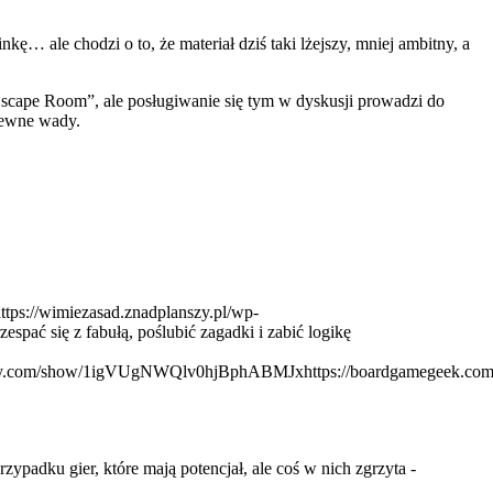
ę… ale chodzi o to, że materiał dziś taki lżejszy, mniej ambitny, a
Escape Room”, ale posługiwanie się tym w dyskusji prowadzi do
pewne wady.
ttps://wimiezasad.znadplanszy.pl/wp-
espać się z fabułą, poślubić zagadki i zabić logikę
otify.com/show/1igVUgNWQlv0hjBphABMJx
https://boardgamegeek.com
padku gier, które mają potencjał, ale coś w nich zgrzyta -