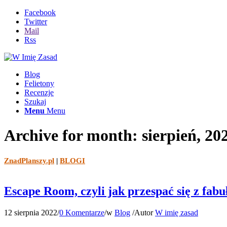
Facebook
Twitter
Mail
Rss
Blog
Felietony
Recenzje
Szukaj
Menu
Menu
Archive for month: sierpień, 20
ZnadPlanszy.pl
|
BLOGI
Escape Room, czyli jak przespać się z fabuł
12 sierpnia 2022
/
0 Komentarze
/
w
Blog
/
Autor
W imię zasad