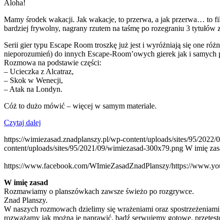
Aloha!
Mamy środek wakacji. Jak wakacje, to przerwa, a jak przerwa… to file
bardziej frywolny, nagrany rzutem na taśmę po rozegraniu 3 tytułów z
Serii gier typu Escape Room troszkę już jest i wyróżniają się one 
nieporozumień) do innych Escape-Room’owych gierek jak i samych p
Rozmowa na podstawie części:
– Ucieczka z Alcatraz,
– Skok w Wenecji,
– Atak na Londyn.
Cóż to dużo mówić – więcej w samym materiale.
Czytaj dalej
https://wimiezasad.znadplanszy.pl/wp-content/uploads/sites/95/2022
content/uploads/sites/95/2021/09/wimiezasad-300x79.png
W imię zas
https://www.facebook.com/WImieZasadZnadPlanszy/
https://www.
W imię zasad
Rozmawiamy o planszówkach zawsze świeżo po rozgrywce.
Znad Planszy.
W naszych rozmowach dzielimy się wrażeniami oraz spostrzeżeniami d
rozważamy jak można je naprawić, bądź serwujemy gotowe, przetesto