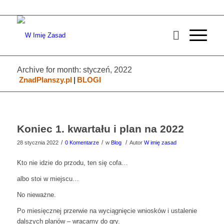
Archive for month: styczeń, 2022
ZnadPlanszy.pl
|
BLOGI
Koniec 1. kwartału i plan na 2022
/
/
/
28 stycznia 2022
0 Komentarze
w
Blog
Autor
W imię zasad
Kto nie idzie do przodu, ten się cofa…
albo stoi w miejscu…
No nieważne.
Po miesięcznej przerwie na wyciągnięcie wniosków i ustalenie
dalszych planów – wracamy do gry.