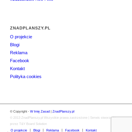
ZNADPLANSZY.PL
O projekcie
Blogi
Reklama
Facebook
Kontakt
Polityka cookies
© Copyright -
W Imię Zasad
|
ZnadPlanszy.pl
© 2013
ZnadPlanszy.pl
Wszystkie prawa zastrzeżone | Serwis stworzony
przez T&Y Board Solution
O projekcie
Blogi
Reklama
Facebook
Kontakt